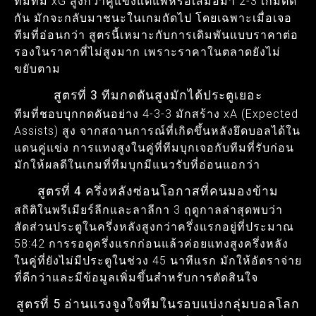
ทีมที่มี xG สูงกว่าคู่แข่งแต่แพ้หรือเสมอมา 2-3 เกมติด
กัน มักจะกลับมาชนะในเกมถัดไป โดยเฉพาะเมื่อเจอ
ทีมที่อ่อนกว่า สูตรนี้เหมาะกับการเดิมพันแบบราคาต่อ
รองในราคาที่ไม่สูงมาก เพราะราคาในตลาดยังไม่
ขยับตาม
สูตรที่ 3 ทีมกดดันสูงมักได้ประตูเยอะ
ทีมที่ชอบบุกกดดันอย่าง 4-3-3 มักสร้าง xA (Expected
Assists) สูง จากสถานการณ์ที่เกิดขึ้นหลังยึดบอลได้ใน
แดนคู่แข่ง การแทงสูงในคู่ที่ทีมบุกเจอกับทีมที่รับก่อน
มักให้ผลดีในเกมที่ทีมบุกมีแนวรับที่อ่อนแอกว่า
สูตรที่ 4 ครึ่งหลังซ่อนโอกาสที่คนมองข้าม
สถิติในพรีเมียร์ลีกและลาลีกา 3 ฤดูกาลล่าสุดพบว่า
สัดส่วนประตูในครึ่งหลังสูงกว่าครึ่งแรกอยู่ที่ประมาณ
58:42 การรอดูครึ่งแรกก่อนแล้วค่อยแทงสูงครึ่งหลัง
ในคู่ที่ยังไม่มีประตูในช่วง 45 นาทีแรก มักให้อัตราจ่าย
ที่ดีกว่าและมีข้อมูลเพิ่มขึ้นสำหรับการตัดสินใจ
สูตรที่ 5 อ่านแรงจูงใจทีมในรอบแบ่งกลุ่มบอลโลก