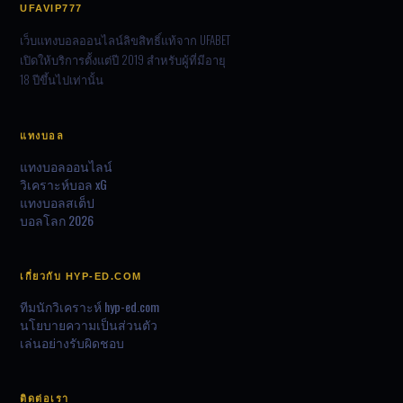
UFAVIP777
เว็บแทงบอลออนไลน์ลิขสิทธิ์แท้จาก UFABET
เปิดให้บริการตั้งแต่ปี 2019 สำหรับผู้ที่มีอายุ
18 ปีขึ้นไปเท่านั้น
แทงบอล
แทงบอลออนไลน์
วิเคราะห์บอล xG
แทงบอลสเต็ป
บอลโลก 2026
เกี่ยวกับ HYP-ED.COM
ทีมนักวิเคราะห์ hyp-ed.com
นโยบายความเป็นส่วนตัว
เล่นอย่างรับผิดชอบ
ติดต่อเรา