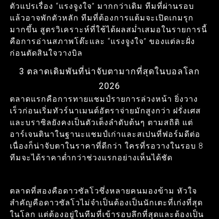
ตัวแปรเรื่อง “แรงจูงใจ” มากกว่าเดิม ทีมที่ผ่านรอบ
แล้วอาจพักตัวหลัก ทีมที่ต้องการแต้มจะเปิดเกมรุก
มากขึ้น สูตรวิเคราะห์ที่ใช้ได้ผลสม่ำเสมอในรายการนี้
คือการอ่านสภาพโต๊ะและ “แรงจูงใจ” ของแต่ละฝั่ง
ก่อนตัดสินใจวางบิล
3 ตลาดเดิมพันที่น่าจับตามากที่สุดในบอลโลก
2026
ตลาดแรกคือการทายแชมป์รายการล่วงหน้า ยิ่งวาง
เร็วก่อนเริ่มทัวร์นาเมนต์อัตราจ่ายมักสูงกว่า ฝรั่งเศส
และบราซิลยังคงเป็นตัวเต็งลำดับต้นๆ ตามสถิติ แต่
อาร์เจนตินาในฐานะแชมป์เก่าและสเปนที่ฟอร์มดีต่อ
เนื่องก็น่าจับตาในราคาที่ดีกว่า ใครที่รอวางในรอบ 8
ทีมจะได้ราคาต่ำกว่าช่วงแรกอย่างเห็นได้ชัด
ตลาดที่สองคือดาวซัลโวซึ่งหลายคนมองข้าม หัวใจ
สำคัญคือดาวซัลโวไม่จำเป็นต้องเป็นนักเตะที่เก่งที่สุด
ในโลก แต่ต้องอยู่ในทีมที่เข้ารอบลึกที่สุดและต้องเป็น