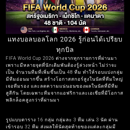
แทงบอลบอลโลก 2026 รู้ก่อนได้เปรียบ
ทุกบิล
FIFA World Cup 2026 ต่างจากทุกรายการที่ผ่านมา
เพราะมีหลายจุดที่นักเดิมพันต้องรู้ล่วงหน้า ไม่ว่าจะ
เป็น จำนวนทีมที่เพิ่มขึ้นเป็น 48 ทีม ทำให้รอบแบ่งกลุ่ม
มีทีมอ่อนมากขึ้น สร้างโอกาสสกอร์สูงในนัดที่ทีมใหญ่
เจอทีมรอง และลดความแน่นอนของผลในนัดที่มีทีม
สูสีกัน โดยเฉพาะทีมจากแอฟริกาและเอเชียที่มีโอกาส
พลิกล็อคสูงกว่าที่ผ่านมา
รูปแบบตาราง 16 กลุ่ม กลุ่มละ 3 ทีม เล่น 3 นัด ผ่าน
เข้ารอบ 32 ทีม ส่งผลให้นัดสุดท้ายของแต่ละกลุ่มมี