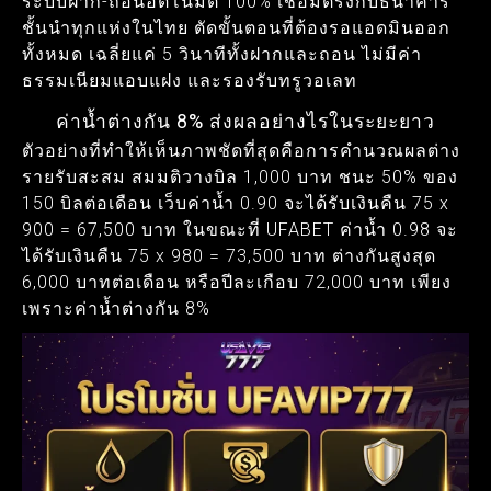
ระบบฝาก-ถอนอัตโนมัติ 100% เชื่อมตรงกับธนาคาร
ชั้นนำทุกแห่งในไทย ตัดขั้นตอนที่ต้องรอแอดมินออก
ทั้งหมด เฉลี่ยแค่ 5 วินาทีทั้งฝากและถอน ไม่มีค่า
ธรรมเนียมแอบแฝง และรองรับทรูวอเลท
ค่าน้ำต่างกัน 8% ส่งผลอย่างไรในระยะยาว
ตัวอย่างที่ทำให้เห็นภาพชัดที่สุดคือการคำนวณผลต่าง
รายรับสะสม สมมติวางบิล 1,000 บาท ชนะ 50% ของ
150 บิลต่อเดือน เว็บค่าน้ำ 0.90 จะได้รับเงินคืน 75 x
900 = 67,500 บาท ในขณะที่ UFABET ค่าน้ำ 0.98 จะ
ได้รับเงินคืน 75 x 980 = 73,500 บาท ต่างกันสูงสุด
6,000 บาทต่อเดือน หรือปีละเกือบ 72,000 บาท เพียง
เพราะค่าน้ำต่างกัน 8%