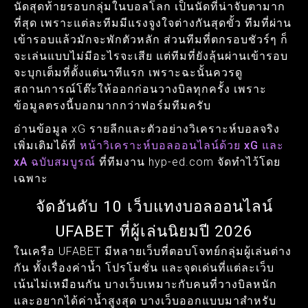
นัดสุดท้ายรอบกลุ่มในบอลโลก เป็นนัดที่น่าจับตามาก
ที่สุด เพราะแต่ละทีมมีแรงจูงใจต่างกันสุดขั้ว ทีมที่ผ่าน
เข้ารอบแล้วมักจะพักตัวหลัก ส่วนทีมที่ตกรอบชัวร์ๆ ก็
จะเล่นแบบไม่มีอะไรจะเสีย แต่ทีมที่ยังลุ้นผ่านเข้ารอบ
จะบุกเต็มที่ตั้งแต่นาทีแรก เพราะฉะนั้นควรดู
สถานการณ์โต๊ะให้ออกก่อนวางบิลทุกครั้ง เพราะ
ข้อมูลตรงนี้บอกมากกว่าฟอร์มทีมครับ
อ่านข้อมูล xG รายลีกและตัวอย่างวิเคราะห์บอลจริง
เพิ่มเติมได้ที่
หน้าวิเคราะห์บอลออนไลน์ด้วย xG และ
xA ฉบับสมบูรณ์
ที่ทีมงาน hyp-ed.com จัดทำไว้โดย
เฉพาะ
จัดอันดับ 10 เว็บแทงบอลออนไลน์
UFABET ที่ผู้เล่นนิยมปี 2026
ในเครือ UFABET มีหลายเว็บที่ตอบโจทย์กลุ่มผู้เล่นต่าง
กัน ทั้งเรื่องค่าน้ำ โปรโมชั่น และจุดเด่นที่แต่ละเว็บ
เน้นไม่เหมือนกัน บางเว็บเหมาะกับคนที่วางบิลหนัก
และอยากได้ค่าน้ำสูงสุด บางเว็บออกแบบมาสำหรับ